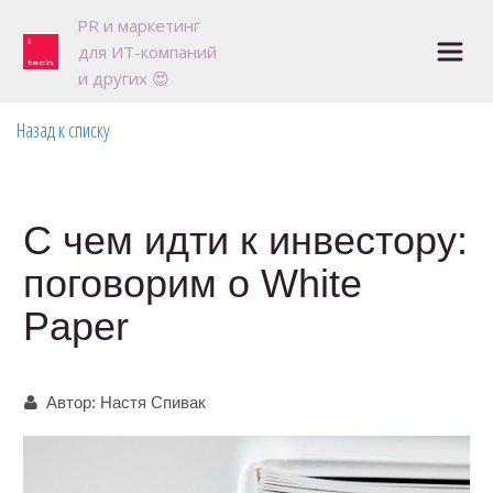
P
R и маркетинг 

для ИТ-компаний

и других 😍
Назад к списку
С чем идти к инвестору:
поговорим о White
Paper
Автор:
Настя Спивак