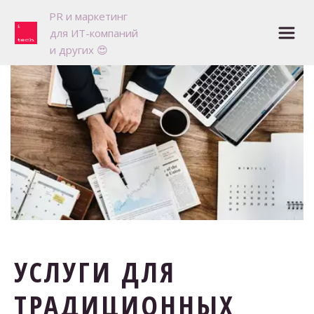
P
R и маркетинг 

для ИТ-компаний

и других 😍
УСЛУГИ ДЛЯ
ТРАДИЦИОННЫХ