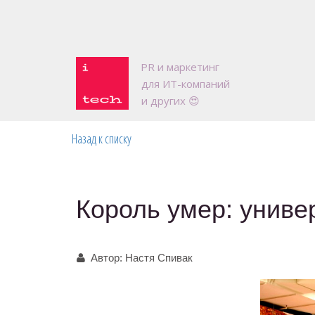
P
R и маркетинг 

для ИТ-компаний

и других 😍
Назад к списку
Король умер: униве
Автор:
Настя Спивак