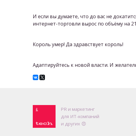
И если вы думаете, что до вас не докати
интернет-торговли вырос по объёму на 21
Король умер! Да здравствует король!
Адаптируйтесь к новой власти. И желател
P
R и маркетинг 

для ИТ-компаний

и других 😍