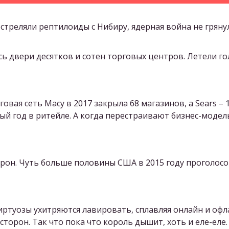
обстреляли рептилоиды с Нибиру, ядерная война не грянул
ь двери десятков и сотен торговых центров. Летели г
овая сеть Macy в 2017 закрыла 68 магазинов, а Sears – 
й год в ритейле. А когда перестраивают бизнес-модел
рон. Чуть больше половины США в 2015 году проголосо
виртуозы ухитряются лавировать, сплавляя онлайн и о
 сторон. Так что пока что король дышит, хоть и еле-еле